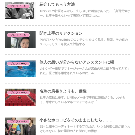
紹介してもらう方法
プロフィール
ロケバスの社長さんから、久しぶりに着信があった。「真吾元気か
ー。仕事を断らないって噂聞いて電話した...
聞き上手のリアクション
プロフィール
PIVOTというYouTubeのコンテンツをよく見る。毎回、その道の
スペシャリストを読んで対談する...
他人の想いが分からないアシスタントに喝
プロフィール
カレンダー撮影でマネージャーさんが沢山の朝ご飯を買ってきてく
れた。昼ご飯も用意されているのに、🍙、...
名刺の肩書きよりも、個性
プロフィール
仕事の依頼は基本、LINEかメールで事前に連絡がくる。おそら
く、懇意にしているマネージャーさんが「...
小さなホコロビをそのままにしたら、、、
プロフィール
我々は服をコーディネートするプロだが、いつも完璧な服が揃うわ
けじゃない。特に季節の入れ替わりの際は...