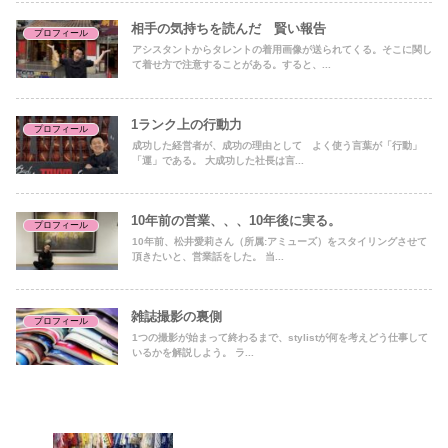
相手の気持ちを読んだ 賢い報告
プロフィール
アシスタントからタレントの着用画像が送られてくる。そこに関し
て着せ方で注意することがある。すると、...
1ランク上の行動力
プロフィール
成功した経営者が、成功の理由として よく使う言葉が「行動」
「運」である。 大成功した社長は言...
10年前の営業、、、10年後に実る。
プロフィール
10年前、松井愛莉さん（所属:アミューズ）をスタイリングさせて
頂きたいと、営業話をした。 当...
雑誌撮影の裏側
プロフィール
1つの撮影が始まって終わるまで、stylistが何を考えどう仕事して
いるかを解説しよう。 ラ...