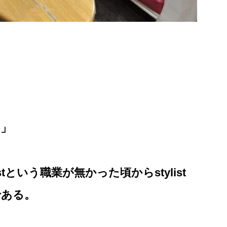
よ」
listという職業が無かった頃からstylist
である。