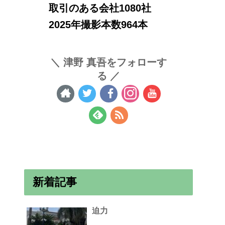
取引のある会社1080社
2025年撮影本数964本
津野 真吾をフォローす
る
新着記事
迫力