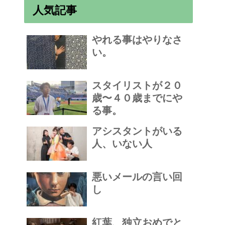
人気記事
やれる事はやりなさ
い。
スタイリストが２０
歳〜４０歳までにや
る事。
アシスタントがいる
人、いない人
悪いメールの言い回
し
紅葉、独立おめでと