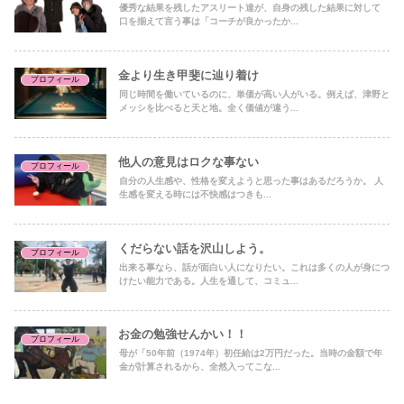
優秀な結果を残したアスリート達が、自身の残した結果に対して
口を揃えて言う事は「コーチが良かったか...
金より生き甲斐に辿り着け
プロフィール
同じ時間を働いているのに、単価が高い人がいる。例えば、津野と
メッシを比べると天と地。全く価値が違う...
他人の意見はロクな事ない
プロフィール
自分の人生感や、性格を変えようと思った事はあるだろうか。 人
生感を変える時には不快感はつきも...
くだらない話を沢山しよう。
プロフィール
出来る事なら、話が面白い人になりたい。これは多くの人が身につ
けたい能力である。人生を通して、コミュ...
お金の勉強せんかい！！
プロフィール
母が「50年前（1974年）初任給は2万円だった。当時の金額で年
金が計算されるから、全然入ってこな...