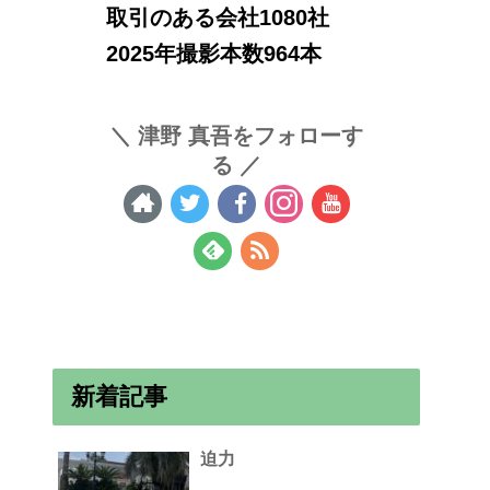
取引のある会社1080社
2025年撮影本数964本
津野 真吾をフォローす
る
新着記事
迫力