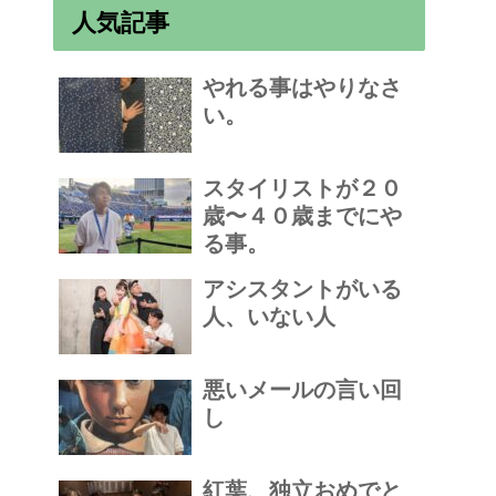
人気記事
やれる事はやりなさ
い。
スタイリストが２０
歳〜４０歳までにや
る事。
アシスタントがいる
人、いない人
悪いメールの言い回
し
紅葉、独立おめでと