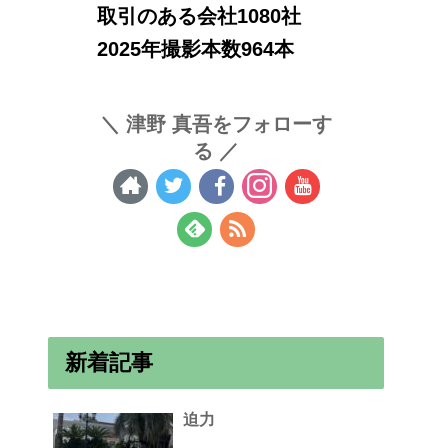
取引のある会社1080社
2025年撮影本数964本
津野 真吾をフォローす
る
新着記事
迫力