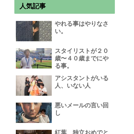
人気記事
やれる事はやりなさ
い。
スタイリストが２０
歳〜４０歳までにや
る事。
アシスタントがいる
人、いない人
悪いメールの言い回
し
紅葉、独立おめでと