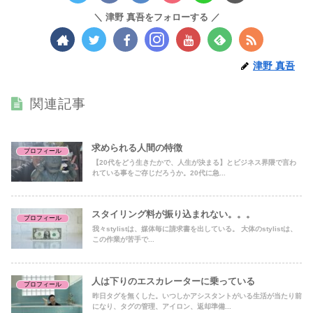
津野 真吾をフォローする
津野 真吾
関連記事
求められる人間の特徴
プロフィール
【20代をどう生きたかで、人生が決まる】とビジネス界隈で言わ
れている事をご存じだろうか。20代に急...
スタイリング料が振り込まれない。。。
プロフィール
我々stylistは、媒体毎に請求書を出している。 大体のstylistは、
この作業が苦手で...
人は下りのエスカレーターに乗っている
プロフィール
昨日タグを無くした。いつしかアシスタントがいる生活が当たり前
になり、タグの管理、アイロン、返却準備...