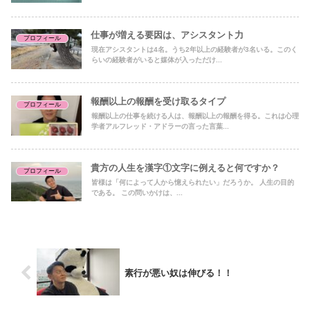
仕事が増える要因は、アシスタント力
プロフィール
現在アシスタントは4名。うち2年以上の経験者が3名いる。このく
らいの経験者がいると媒体が入っただけ...
報酬以上の報酬を受け取るタイプ
プロフィール
報酬以上の仕事を続ける人は、報酬以上の報酬を得る。これは心理
学者アルフレッド・アドラーの言った言葉...
貴方の人生を漢字①文字に例えると何ですか？
プロフィール
皆様は「何によって人から憶えられたい」だろうか。 人生の目的
である。 この問いかけは、...
素行が悪い奴は伸びる！！