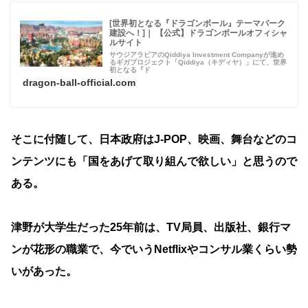
[世界初となる『ドラゴンボール』テーマパーク
建設へ！]｜ 【公式】ドラゴンボールオフィシャ
ルサイト
サウジアラビアのQiddiya Investment Companyが進め
るギガプロジェクト「Qiddiya（キディヤ）」にて、世界
初となる『ド
dragon-ball-official.com
そこに付随して、日本政府はJ-POP、映画、舞台などのコ
ンテンツにも「国をあげて取り組んで欲しい」と思うので
ある。
津野が大学生だった25年前は、TV局員、出版社、銀行マ
ンが花形の職業で、今でいうNetflixやコンサル業くらい勢
いがあった。