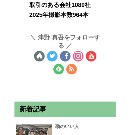
取引のある会社1080社
2025年撮影本数964本
津野 真吾をフォローす
る
新着記事
勘のいい人