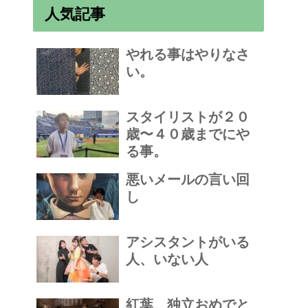
人気記事
やれる事はやりなさ
い。
スタイリストが２０
歳〜４０歳までにや
る事。
悪いメールの言い回
し
アシスタントがいる
人、いない人
紅葉、独立おめでと