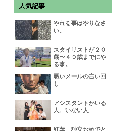
人気記事
やれる事はやりなさ
い。
スタイリストが２０
歳〜４０歳までにや
る事。
悪いメールの言い回
し
アシスタントがいる
人、いない人
紅葉、独立おめでと