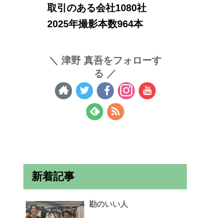
取引のある会社1080社
2025年撮影本数964本
津野 真吾をフォローす
る
新着記事
勘のいい人