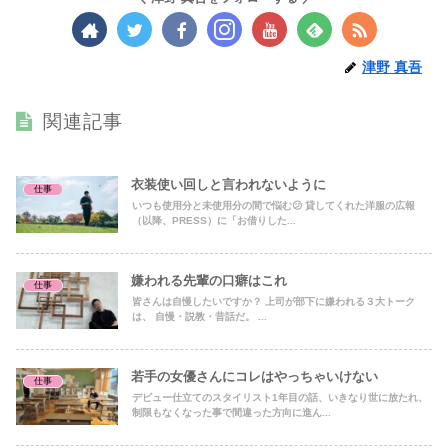
津野 真吾
関連記事
衣装使い回しと言われないように
仕事
いつも使用分と未使用分の間で悩む😕 貸してくれた洋服の広報
（以降、PRESS）に「お借りした...
嫌われる先輩の口癖はこれ
仕事
皆さんは自慢したいですか？ 上司が部下に嫌われる３大トーク
は、 自慢・説教・昔話だ。 ...
若手の女優さんにコレはやっちゃいけない
仕事
デビュー仕立てのスタイリスト1年目の話、いきなり世に放たれ、
制限もなくなった事で間違った方向に進ん...