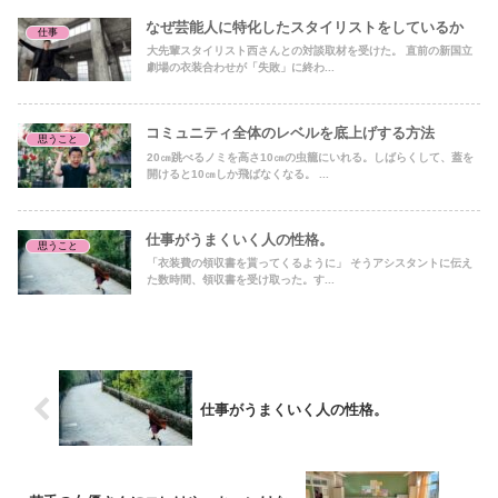
なぜ芸能人に特化したスタイリストをしているか
仕事
大先輩スタイリスト西さんとの対談取材を受けた。 直前の新国立
劇場の衣装合わせが「失敗」に終わ...
コミュニティ全体のレベルを底上げする方法
思うこと
20㎝跳べるノミを高さ10㎝の虫籠にいれる。しばらくして、蓋を
開けると10㎝しか飛ばなくなる。 ...
仕事がうまくいく人の性格。
思うこと
「衣装費の領収書を貰ってくるように」 そうアシスタントに伝え
た数時間、領収書を受け取った。す...
仕事がうまくいく人の性格。