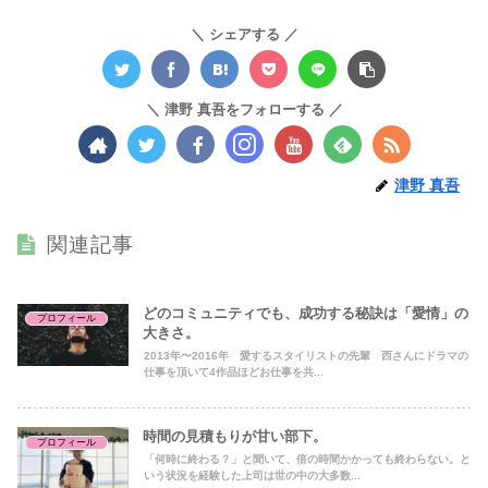
シェアする
津野 真吾をフォローする
津野 真吾
関連記事
どのコミュニティでも、成功する秘訣は「愛情」の
プロフィール
大きさ。
2013年〜2016年 愛するスタイリストの先輩 西さんにドラマの
仕事を頂いて4作品ほどお仕事を共...
時間の見積もりが甘い部下。
プロフィール
「何時に終わる？」と聞いて、倍の時間かかっても終わらない。と
いう状況を経験した上司は世の中の大多数...