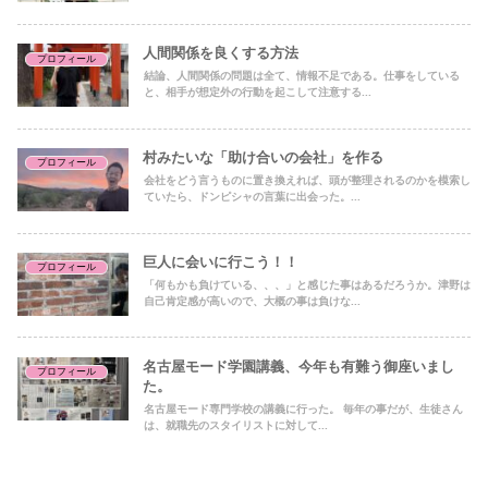
人間関係を良くする方法
プロフィール
結論、人間関係の問題は全て、情報不足である。仕事をしている
と、相手が想定外の行動を起こして注意する...
村みたいな「助け合いの会社」を作る
プロフィール
会社をどう言うものに置き換えれば、頭が整理されるのかを模索し
ていたら、ドンピシャの言葉に出会った。...
巨人に会いに行こう！！
プロフィール
「何もかも負けている、、、」と感じた事はあるだろうか。津野は
自己肯定感が高いので、大概の事は負けな...
名古屋モード学園講義、今年も有難う御座いまし
プロフィール
た。
名古屋モード専門学校の講義に行った。 毎年の事だが、生徒さん
は、就職先のスタイリストに対して...