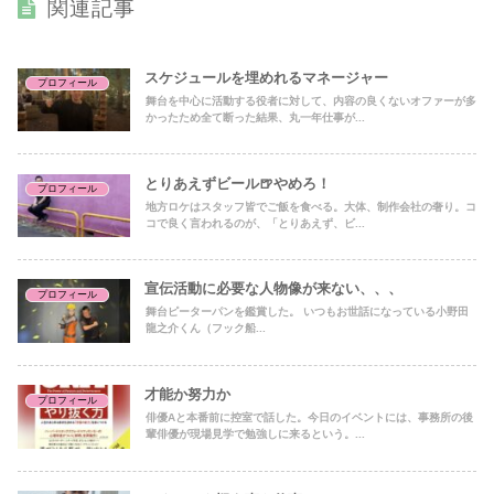
関連記事
スケジュールを埋めれるマネージャー
プロフィール
舞台を中心に活動する役者に対して、内容の良くないオファーが多
かったため全て断った結果、丸一年仕事が...
とりあえずビール🍺やめろ！
プロフィール
地方ロケはスタッフ皆でご飯を食べる。大体、制作会社の奢り。コ
コで良く言われるのが、「とりあえず、ビ...
宣伝活動に必要な人物像が来ない、、、
プロフィール
舞台ピーターパンを鑑賞した。 いつもお世話になっている小野田
龍之介くん（フック船...
才能か努力か
プロフィール
俳優Aと本番前に控室で話した。今日のイベントには、事務所の後
輩俳優が現場見学で勉強しに来るという。...