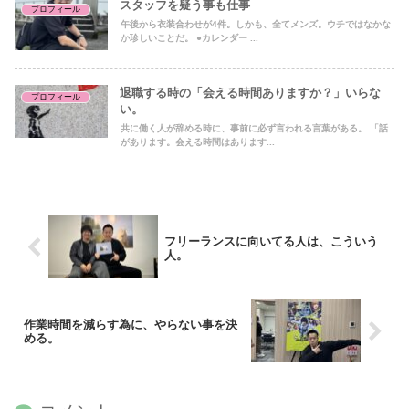
スタッフを疑う事も仕事
プロフィール
午後から衣装合わせが4件。しかも、全てメンズ。ウチではなかな
か珍しいことだ。 ●カレンダー ...
退職する時の「会える時間ありますか？」いらな
プロフィール
い。
共に働く人が辞める時に、事前に必ず言われる言葉がある。 「話
があります。会える時間はあります...
フリーランスに向いてる人は、こういう
人。
作業時間を減らす為に、やらない事を決
める。