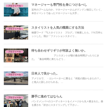
マネージャーも専門性を身につけるべし
プロフィール
近年のブームなのか、マネージャーさんがドンドン独立していく、
本日イベントで会ったマネージャーも大手...
スタイリストを人気の職業にする方法
プロフィール
検索ワード「🔍スタイリスト ブログ」で検索したら、770万件ヒ
ットした。我が「ファッションスタイリ...
待ち合わせギリギリが何故よく無いか。
プロフィール
アシスタントが朝の集合時間ぴったりにき
た。 「集合時間に来たらどう...
日本人で良かった。
プロフィール
アメリカで、 ・エレベーターに乗ると「何処の国からきたの？」
と他人に話しかけられる。 ...
勝手に進めてはならん
プロフィール
バンドメンバーのコーディネートをイメージから丸々頼まれた。曲
を渡され「好きにスタイリングして下さい...