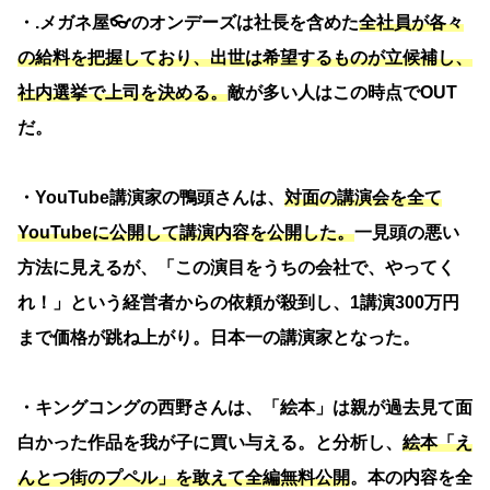
・.メガネ屋👓のオンデーズは社長を含めた
全社員が各々
の給料を把握しており、出世は希望するものが立候補し、
社内選挙で上司を決める。
敵が多い人はこの時点でOUT
だ。
・YouTube講演家の鴨頭さんは、
対面の講演会を全て
YouTubeに公開して講演内容を公開した。
一見頭の悪い
方法に見えるが、「この演目をうちの会社で、やってく
れ！」という経営者からの依頼が殺到し、1講演300万円
まで価格が跳ね上がり。日本一の講演家となった。
・キングコングの西野さんは、「絵本」は親が過去見て面
白かった作品を我が子に買い与える。と分析し、
絵本「え
んとつ街のプペル」を敢えて全編無料公開
。本の内容を全