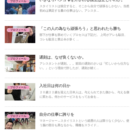
プロフィール
スタイリストは独立すると、そこから自分で頑張るしかない。当然
初めは満足する量の仕事はない。アシスタ...
「この人の為なら頑張ろう」と思われたら勝ち
プロフィール
部下が仕事を辞めていくプロセスは下記だ。 上司がアレも駄目、
コレも駄目と禁止令が多く ...
遅刻は、なぜ良くないか。
プロフィール
アシスタントが遅刻。。。前回の遅刻のさいは「忙しいから仕方な
い。」という理由で許したが、遅刻が続く...
入社日は何の日か
プロフィール
２０歳２２歳を迎えた日本人は。与えられてきた側から、与える側
に変わる。何かのサービスをもってお金を...
自分の仕事に誇りを
プロフィール
マネージャー→スタイリストという経歴の人は限りなく少ない。使
う脳の部分も異なるから、職種をスライド...