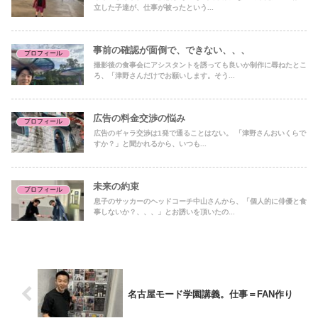
立した子達が、仕事が被ったという...
事前の確認が面倒で、できない、、、
プロフィール
撮影後の食事会にアシスタントを誘っても良いか制作に尋ねたとこ
ろ、「津野さんだけでお願いします。そう...
広告の料金交渉の悩み
プロフィール
広告のギャラ交渉は1発で通ることはない。 「津野さんおいくらで
すか？」と聞かれるから、いつも...
未来の約束
プロフィール
息子のサッカーのヘッドコーチ中山さんから、「個人的に俳優と食
事しないか？、、、」とお誘いを頂いたの...
名古屋モード学園講義。仕事＝FAN作り