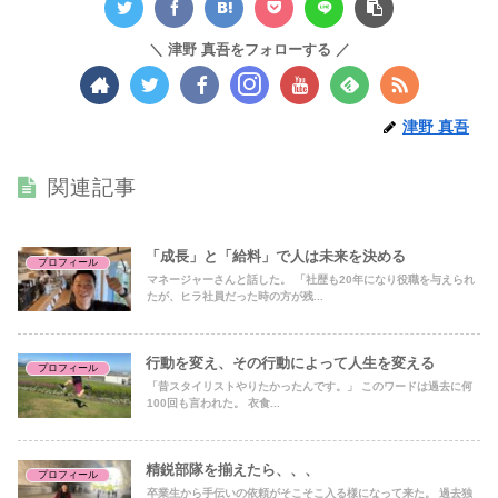
津野 真吾をフォローする
津野 真吾
関連記事
「成長」と「給料」で人は未来を決める
プロフィール
マネージャーさんと話した。 「社歴も20年になり役職を与えられ
たが、ヒラ社員だった時の方が残...
行動を変え、その行動によって人生を変える
プロフィール
「昔スタイリストやりたかったんです。」 このワードは過去に何
100回も言われた。 衣食...
精鋭部隊を揃えたら、、、
プロフィール
卒業生から手伝いの依頼がそこそこ入る様になって来た。 過去独