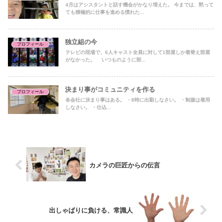
4月はアシスタントと話す機会がかなり増えた。 今までは、黙って
ても積極的に仕事を進める慣れた...
独立組の今
プロフィール
テレビの現場で、6人キャスト全員に対して1部屋しか着替え部屋
がなかった。 いつものように部...
決まり事がコミュニティを作る
プロフィール
各会社に決まり事はある。 ・8時に出勤しなさい。 ・制服は着用
しなさい。 ・仕込...
カメラの巨匠からの伝言
出しゃばりに負ける、常識人