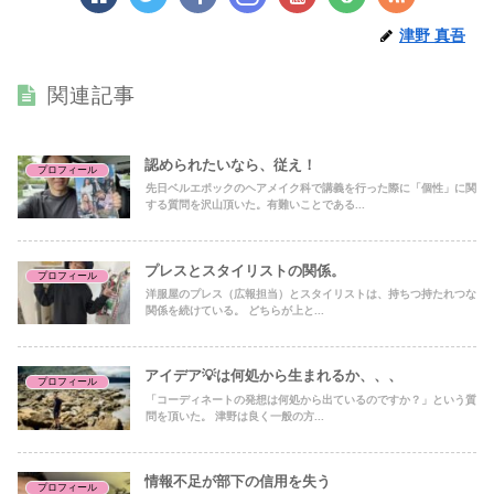
津野 真吾
関連記事
認められたいなら、従え！
プロフィール
先日ベルエポックのヘアメイク科で講義を行った際に「個性」に関
する質問を沢山頂いた。有難いことである...
プレスとスタイリストの関係。
プロフィール
洋服屋のプレス（広報担当）とスタイリストは、持ちつ持たれつな
関係を続けている。 どちらが上と...
アイデア💡は何処から生まれるか、、、
プロフィール
「コーディネートの発想は何処から出ているのですか？」という質
問を頂いた。 津野は良く一般の方...
情報不足が部下の信用を失う
プロフィール