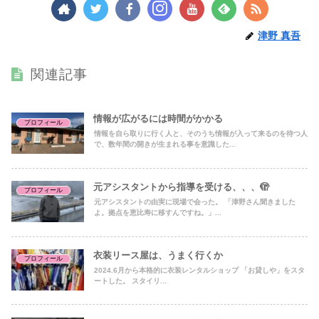
津野 真吾
関連記事
情報が広がるには時間がかかる
プロフィール
情報を自ら取りに行く人と、そのうち情報が入って来るのを待つ人
で、数年間の開きが生まれる事を意識した...
元アシスタントから指導を受ける、、、🫣
プロフィール
元アシスタントの由実に現場で会った。 「津野さん聞きました
よ。拠点を恵比寿に移すんですね。」...
衣装リース屋は、うまく行くか
プロフィール
2024.6月から本格的に衣装レンタルショップ 「お貸しや」をスタ
ートした。 スタイリ...