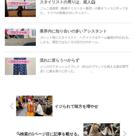
スタイリストの周りは、超人🦸
プロフィール
ごっこ倶楽部（動画クリエーター集団）の新オフィスに行ってき
た。 ドラマの部屋が18シチュエー...
業界内に知り合いの多いアシスタント
プロフィール
タレント毎にスタイリスト、ヘアメイクはチーム編成が行われる。
しかも、固定ではなくその日だけのチーム...
流れに逆らうべからず
プロフィール
メンズのアタッシュドプレス（沢山のブランドを抱える貸出専門
店）に服を借りに行った。 ...
イジられて味方を増やせ
🔍検索の1ページ目に記事を載せる。