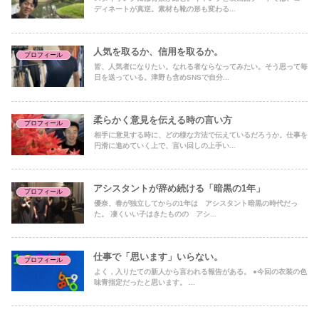
ディネートが真逆。素材も靴の形も変わる...
人気を取るか、信用を取るか。
プロフィール
皆、人気者になりたい。なれる者ならなってみたい。そう思って毎
日を送っている。津野も含めSNSで自分...
柔らかく意見を伝える時の言い方
プロフィール
相手に意見する時に、どの様な方法で伝えているだろうか。仕事を
円滑に進めていく上で、言い回しの上手い...
アシスタントが辞め続ける「暗黒の1年」
プロフィール
優奈、春が独立してからの1年は アシスタント暗黒の時代だっ
た。 凄くいい子はきたものの アシ...
仕事で「思います」いらない。
プロフィール
よく，入りたての新人から言われる報告がある。 ●今回の衣装の色
味青指定だったと思います。 ...