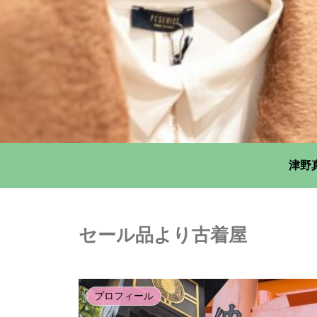
津野
セール品より古着屋
プロフィール