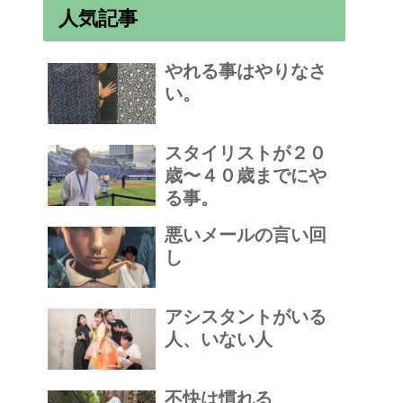
人気記事
やれる事はやりなさ
い。
スタイリストが２０
歳〜４０歳までにや
る事。
悪いメールの言い回
し
アシスタントがいる
人、いない人
不快は慣れる