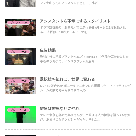
マン土山さんのアシスタントとして、小西...
アシスタントを不幸にするスタイリスト
プロフィール
ドラマ対抗戦の、お祭りバラエティ番組が3ヶ月に1度収録され
る。 今回は、10月クールドラマを...
広告効果
プロフィール
弊社が持つ洋服ブランドイムズ（IMMEZ）で何度か広告を出した
事をキッカケに、インスタグラム広告を...
選択肢を知れば、世界は変わる
プロフィール
MVの衣装合わせ ポニーキャニオンにお邪魔した。フィッティング
ルームの隣で何やらザワザワ人の...
雑魚は雑魚なりにやれ
プロフィール
テレビ東京を辞めた高橋さんが、出世する人の特徴を語っていたの
が、あまりにもドンピシャだった。それは...