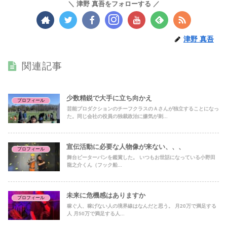
津野 真吾をフォローする
津野 真吾
関連記事
少数精鋭で大手に立ち向かえ
プロフィール
芸能プロダクションのチーフクラスのＡさんが独立することになっ
た。同じ会社の役員の独裁政治に嫌気が刺...
宣伝活動に必要な人物像が来ない、、、
プロフィール
舞台ピーターパンを鑑賞した。 いつもお世話になっている小野田
龍之介くん（フック船...
未来に危機感はありますか
プロフィール
稼ぐ人、稼げない人の境界線はなんだと思う。 月20万で満足する
人 月50万で満足する人...