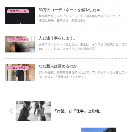
50万のコーディネートを燃やした🔥
プロフィール
松島勇之介くんの「トワイライト」写真集発売イベントだった。
今回は熱海、静岡２日 東京1日の...
人と違う事をしよう。
プロフィール
あるマネージャーに言われた。最近は、インスタの投稿少ないです
ね。。。これは、スタイリングの投稿を言...
なぜ新人は辞めるのか
プロフィール
安い外注費、長時間労働を知った上で、アシスタントは応募してく
る。たまに 「保険はありますか？...
「作業」と「仕事」は別物。