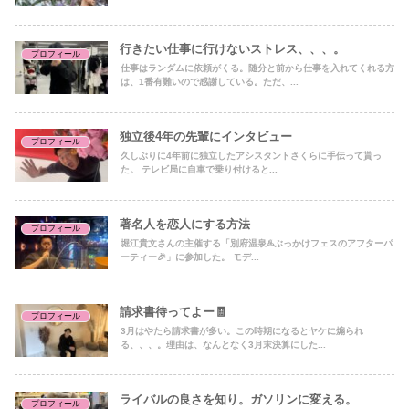
行きたい仕事に行けないストレス、、、。
プロフィール
仕事はランダムに依頼がくる。随分と前から仕事を入れてくれる方
は、1番有難いので感謝している。ただ、...
独立後4年の先輩にインタビュー
プロフィール
久しぶりに4年前に独立したアシスタントさくらに手伝って貰っ
た。 テレビ局に自車で乗り付けると...
著名人を恋人にする方法
プロフィール
堀江貴文さんの主催する「別府温泉♨️ぶっかけフェスのアフターパ
ーティー🎉」に参加した。 モデ...
請求書待ってよー🧾
プロフィール
3月はやたら請求書が多い。この時期になるとヤケに煽られ
る、、、。理由は、なんとなく3月末決算にした...
ライバルの良さを知り。ガソリンに変える。
プロフィール