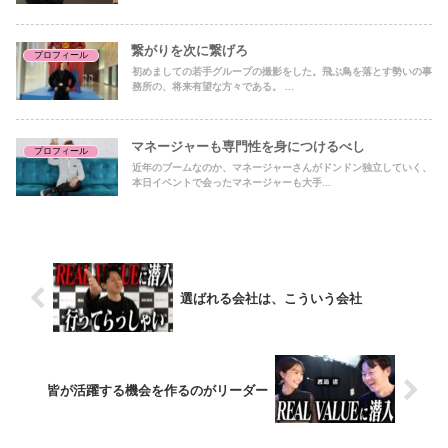
繋がりを次に繋げろ
プロフィール
初めましての若手グループの撮影をした。飛ぶ鳥を落とす勢いの事
務所の、将来有望な方々である。 ...
マネージャーも専門性を身につけるべし
プロフィール
近年のブームなのか、マネージャーさんがドンドン独立していく、
本日イベントで会ったマネージャーも大手...
選ばれる会社は、こういう会社
皆が活躍する機会を作るのがリーダー