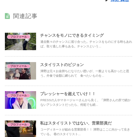
関連記事
チャンスをモノにできるタイミング
プロフィール
過去数々のチャンスに巡り合った。チャンスをものにする時もあれ
ば、取り逃した事もある。チャンスという...
スタイリストのビジョン
プロフィール
津野は元々お金持ちになりたい想いが、一般よりも高かったと思
う。外食で金額に縛られて 食べたいものを...
プレッシャーを超えていけ！！
プロフィール
PRESSの人やマネージャーさんから良く、「津野さんの所で続か
ないアシスタントだったら、何処でも続...
私はスタイリストではない、営業部員だ
プロフィール
コーディネートが組める営業部長！！ 津野はここに向かって生き
ている。 巷のスタイリスト...