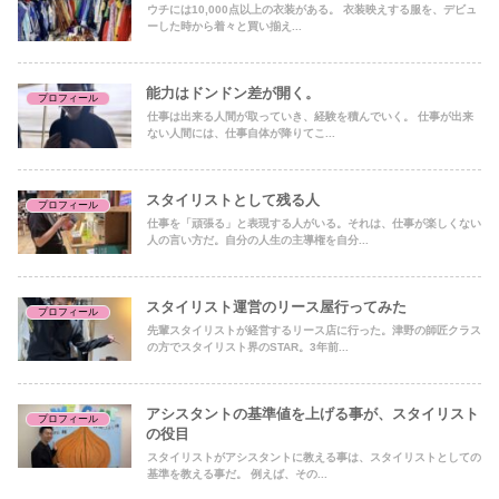
ウチには10,000点以上の衣装がある。 衣装映えする服を、デビュ
ーした時から着々と買い揃え...
能力はドンドン差が開く。
プロフィール
仕事は出来る人間が取っていき、経験を積んでいく。 仕事が出来
ない人間には、仕事自体が降りてこ...
スタイリストとして残る人
プロフィール
仕事を「頑張る」と表現する人がいる。それは、仕事が楽しくない
人の言い方だ。自分の人生の主導権を自分...
スタイリスト運営のリース屋行ってみた
プロフィール
先輩スタイリストが経営するリース店に行った。津野の師匠クラス
の方でスタイリスト界のSTAR。3年前...
アシスタントの基準値を上げる事が、スタイリスト
プロフィール
の役目
スタイリストがアシスタントに教える事は、スタイリストとしての
基準を教える事だ。 例えば、その...