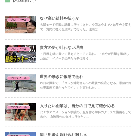
なぜ高い給料を払うか
プロフィール
大阪モード学園の講義に行ってきた。今回は今までとは毛色を変え
て「質問に答える形式」で行った。理由は...
貴方の夢が叶わない理由
プロフィール
・目標を紙に書いて見えるところに貼れ。 ・自分が目標を達成し
た所が イメージ出来たら夢は叶う...
世界の動きに敏感であれ
プロフィール
昨日の撮影で、「コレが津野さんへの最後の発注となる。最後にお
仕事出来て良かったです。」と言われた。...
入りたい企業は、自分の目で見て確かめる
プロフィール
代々木アニメーション学院の、服を作る学科のクラスで講義をして
来た。 衣装製作の会社に行きたい...
同じ思考を刷り込む難しさ