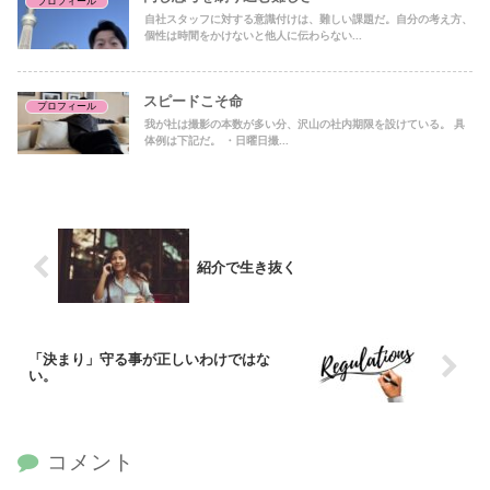
プロフィール
自社スタッフに対する意識付けは、難しい課題だ。自分の考え方、
個性は時間をかけないと他人に伝わらない...
スピードこそ命
プロフィール
我が社は撮影の本数が多い分、沢山の社内期限を設けている。 具
体例は下記だ。 ・日曜日撮...
紹介で生き抜く
「決まり」守る事が正しいわけではな
い。
コメント