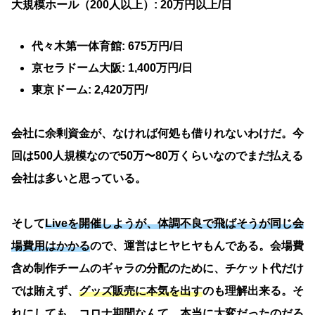
大規模ホール（200人以上）: 20万円以上/日
代々木第一体育館: 675万円/日
京セラドーム大阪: 1,400万円/日
東京ドーム: 2,420万円/
会社に余剰資金が、なければ何処も借りれないわけだ。今
回は500人規模なので50万〜80万くらいなのでまだ払える
会社は多いと思っている。
そして
Liveを開催しようが、体調不良で飛ばそうが同じ会
場費用はかかる
ので、運営はヒヤヒヤもんである。会場費
含め制作チームのギャラの分配のために、チケット代だけ
では賄えず、
グッズ販売に本気を出す
のも理解出来る。そ
れにしても、コロナ期間なんて、本当に大変だったのだろ