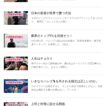
日本の若者が世界で勝つ方法
プロフィール
Ａ社のメンズスウェットにミッキーマウスがプリントしてあったの
で、 質問①「コレって大人の男に...
業界のトップ5%を目指そう！
プロフィール
2024年4月、フォーブス誌は2024年版の「世界長者番付・億万長
者ランキング」を発表した。1位は...
人生はチョロイ
プロフィール
神戸ロケへ向かう新幹線の中、隣4名はオーストラリア🇦🇺🐨から
の旅行者だった。 おそらく津野と...
いきなりハシゴ🪜を外される独立は正しいのか。
プロフィール
スタイリストは独立すると、そこから自分で頑張るしかない。当然
初めは満足する量の仕事はない。アシスタ...
上司と対等に話せる関係
プロフィール