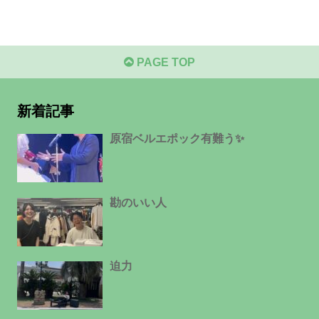
PAGE TOP
新着記事
原宿ベルエポック有難う✨
勘のいい人
迫力