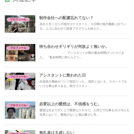
制作会社への配慮忘れてない？
プロフィール
至れり尽くせりの地方ロケスタート。３日間の地方撮影に出てい
る。ココに合わせて絶食プログラムを終えた...
待ち合わせギリギリが何故よく無いか。
プロフィール
アシスタントが朝の集合時間ぴったりにき
た。 「集合時間に来たらどう...
アシスタントに救われた日
プロフィール
生放送の番組がパンツ指定だった。 指定とはいえ、スカートでも
いける事は多々ある。両方でスタン...
必要以上の愛想は、不信感をうむ。
プロフィール
愛想は生きて行く上で重要なスキルだ。人同士で仕事を分け与える
世界において、愛想がないと頼み事がし辛...
無礼者は大成しない