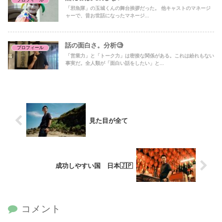
プロフィール
「邪魚隊」の玉城くんの舞台挨拶だった。 他キャストのマネージ
ャーで、昔お世話になったマネージ...
話の面白さ。分析🧐
プロフィール
「営業力」と「トーク力」は密接な関係がある。これは紛れもない
事実だ。全人類が「面白い話をしたい」と...
見た目が全て
成功しやすい国 日本🇯🇵
コメント