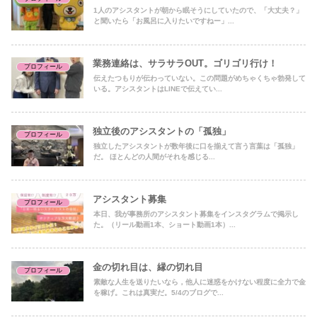
1人のアシスタントが朝から眠そうにしていたので、「大丈夫？」
と聞いたら「お風呂に入りたいですねー」...
業務連絡は、サラサラOUT。ゴリゴリ行け！
プロフィール
伝えたつもりが伝わっていない。この問題がめちゃくちゃ勃発して
いる。アシスタントはLINEで伝えてい...
独立後のアシスタントの「孤独」
プロフィール
独立したアシスタントが数年後に口を揃えて言う言葉は「孤独」
だ。 ほとんどの人間がそれを感じる...
アシスタント募集
プロフィール
本日、我が事務所のアシスタント募集をインスタグラムで掲示し
た。（リール動画1本、ショート動画1本）...
金の切れ目は、縁の切れ目
プロフィール
素敵な人生を送りたいなら，他人に迷惑をかけない程度に全力で金
を稼げ。これは真実だ。5/4のブログで...