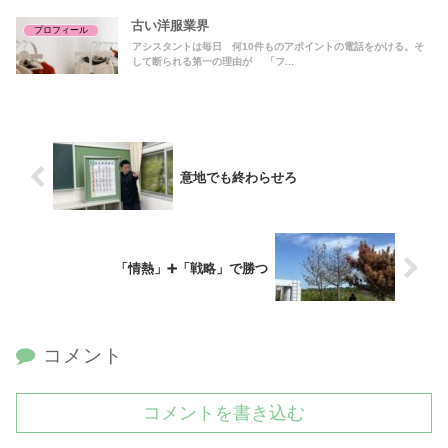
古い洋服業界
プロフィール
アシスタントは毎日 何10件ものアポイントの電話をかける。そ
して断られる第一の理由が 「フ...
意地でも終わらせろ
「情熱」➕「戦略」で勝つ
コメント
コメントを書き込む