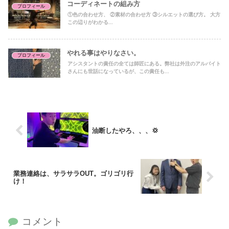
コーディネートの組み方
プロフィール
①色の合わせ方、 ②素材の合わせ方 ③シルエットの選び方。 大方
この辺りがわかる...
やれる事はやりなさい。
プロフィール
アシスタントの責任の全ては師匠にある。弊社は外注のアルバイト
さんにも世話になっているが、この責任も...
油断したやろ、、、💢
業務連絡は、サラサラOUT。ゴリゴリ行
け！
コメント