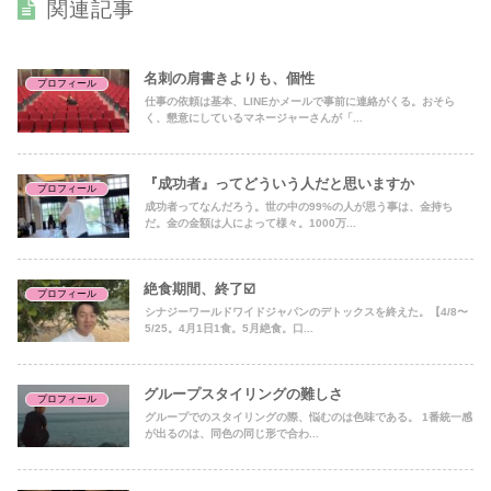
関連記事
名刺の肩書きよりも、個性
プロフィール
仕事の依頼は基本、LINEかメールで事前に連絡がくる。おそら
く、懇意にしているマネージャーさんが「...
『成功者』ってどういう人だと思いますか
プロフィール
成功者ってなんだろう。世の中の99%の人が思う事は、金持ち
だ。金の金額は人によって様々。1000万...
絶食期間、終了☑️
プロフィール
シナジーワールドワイドジャパンのデトックスを終えた。【4/8〜
5/25。4月1日1食。5月絶食。口...
グループスタイリングの難しさ
プロフィール
グループでのスタイリングの際、悩むのは色味である。 1番統一感
が出るのは、同色の同じ形で合わ...