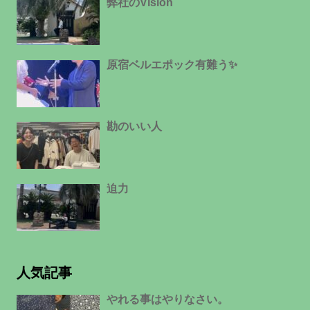
弊社のVision
原宿ベルエポック有難う✨
勘のいい人
迫力
人気記事
やれる事はやりなさい。