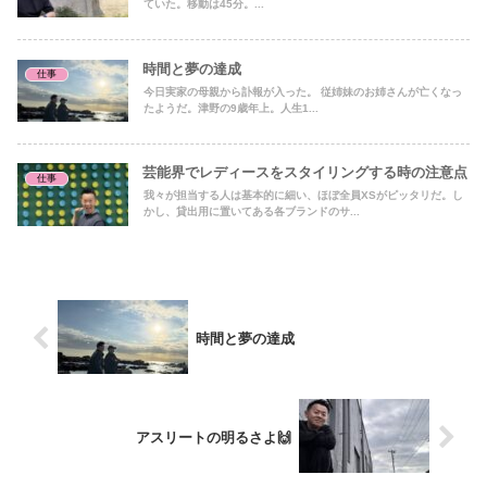
ていた。移動は45分。...
時間と夢の達成
仕事
今日実家の母親から訃報が入った。 従姉妹のお姉さんが亡くなっ
たようだ。津野の9歳年上。人生1...
芸能界でレディースをスタイリングする時の注意点
仕事
我々が担当する人は基本的に細い、ほぼ全員XSがピッタリだ。し
かし、貸出用に置いてある各ブランドのサ...
時間と夢の達成
アスリートの明るさよ🙌