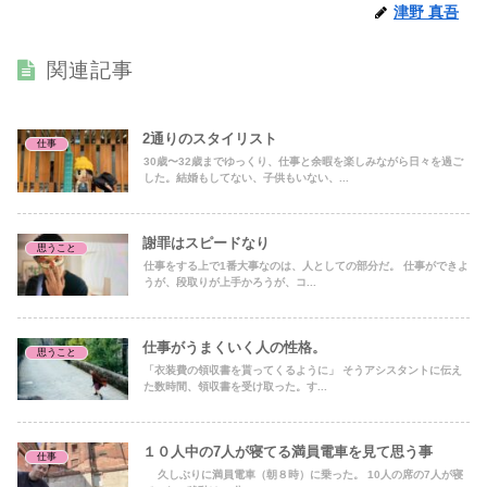
津野 真吾
関連記事
2通りのスタイリスト
仕事
30歳〜32歳までゆっくり、仕事と余暇を楽しみながら日々を過ご
した。結婚もしてない、子供もいない、...
謝罪はスピードなり
思うこと
仕事をする上で1番大事なのは、人としての部分だ。 仕事ができよ
うが、段取りが上手かろうが、コ...
仕事がうまくいく人の性格。
思うこと
「衣装費の領収書を貰ってくるように」 そうアシスタントに伝え
た数時間、領収書を受け取った。す...
１０人中の7人が寝てる満員電車を見て思う事
仕事
久しぶりに満員電車（朝８時）に乗った。 10人の席の7人が寝