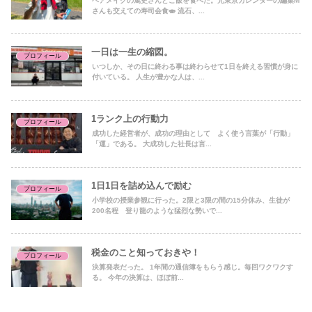
ヘアメイクの篤史さんとご飯を食べた。元東京カレンダーの編集M
さんも交えての寿司会食🍣 流石、...
一日は一生の縮図。
プロフィール
いつしか、その日に終わる事は終わらせて1日を終える習慣が身に
付いている。 人生が豊かな人は、...
1ランク上の行動力
プロフィール
成功した経営者が、成功の理由として よく使う言葉が「行動」
「運」である。 大成功した社長は言...
1日1日を詰め込んで励む
プロフィール
小学校の授業参観に行った。2限と3限の間の15分休み、生徒が
200名程 登り龍のような猛烈な勢いで...
税金のこと知っておきや！
プロフィール
決算発表だった。 1年間の通信簿をもらう感じ。毎回ワクワクす
る。 今年の決算は、ほぼ前...