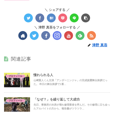
シェアする
津野 真吾をフォローする
津野 真吾
関連記事
憧れられる人
プロフィール
山﨑賢人くん主演「アンダーニンジャ」の完成披露舞台挨拶だっ
た。 昨日の舞台挨拶で1番...
「なぜ？」を繰り返して大成功
プロフィール
先日、事務所の冷房が壊れ修理業者を呼んだ。その修理に立ち会っ
たアルバイトの方から、報告書がツラツラ...