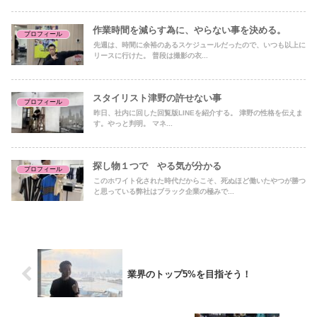
作業時間を減らす為に、やらない事を決める。
プロフィール
先週は、時間に余裕のあるスケジュールだったので、いつも以上に
リースに行けた。 普段は撮影の衣...
スタイリスト津野の許せない事
プロフィール
昨日、社内に回した回覧版LINEを紹介する。 津野の性格を伝えま
す。やっと判明。 マネ...
探し物１つで やる気が分かる
プロフィール
このホワイト化された時代だからこそ、死ぬほど働いたやつが勝つ
と思っている弊社はブラック企業の極みで...
業界のトップ5%を目指そう！