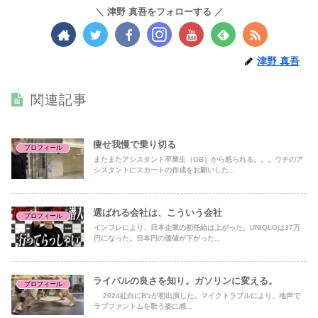
津野 真吾をフォローする
津野 真吾
関連記事
痩せ我慢で乗り切る
プロフィール
またまたアシスタント卒業生（OB）から怒られる。。。ウチのア
シスタントにスカートの作成をお願いした...
選ばれる会社は、こういう会社
プロフィール
インフレにより、日本企業の初任給は上がった。UNIQLOは37万
円になった。日本円の価値が下がった...
ライバルの良さを知り。ガソリンに変える。
プロフィール
2024紅白にB'zが初出演した。マイクトラブルにより、地声で
ラブファントムを歌う姿に感...