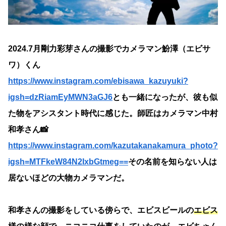
2024.7月剛力彩芽さんの撮影でカメラマン魵澤（エビサ
ワ）くん
https://www.instagram.com/ebisawa_kazuyuki?
igsh=dzRiamEyMWN3aGJ6
とも一緒になったが、彼も似
た物をアシスタント時代に感じた。師匠はカメラマン中村
和孝さん📸
https://www.instagram.com/kazutakanakamura_photo?
igsh=MTFkeW84N2IxbGtmeg==
その名前を知らない人は
居ないほどの大物カメラマンだ。
和孝さんの撮影をしている傍らで、エビスビールの
エビス