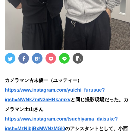
カメラマン古末優一（ユッティー）
https://www.instagram.com/yuichi_furusue?
igsh=NWNkZmN3eHBkamxv
と同じ撮影現場だった。カ
メラマン土山さん
https://www.instagram.com/tsuchiyama_daisuke?
igsh=MzNibjBxMWNzMGI0
のアシスタントとして、小西