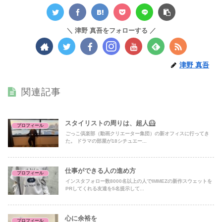
津野 真吾をフォローする
津野 真吾
関連記事
スタイリストの周りは、超人🦸
プロフィール
ごっこ倶楽部（動画クリエーター集団）の新オフィスに行ってき
た。 ドラマの部屋が18シチュエー...
仕事ができる人の進め方
プロフィール
インスタフォロー数8000名以上の人でIMMEZの新作スウェットを
PRしてくれる友達を5名提示して...
心に余裕を
プロフィール