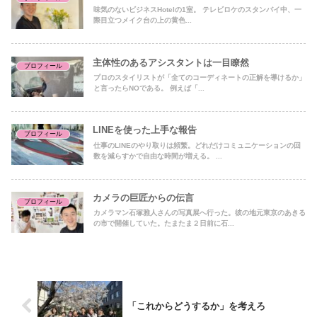
味気のないビジネスHotelの1室。 テレビロケのスタンバイ中、一
際目立つメイク台の上の黄色...
主体性のあるアシスタントは一目瞭然
プロフィール
プロのスタイリストが「全てのコーディネートの正解を導けるか」
と言ったらNOである。 例えば「...
LINEを使った上手な報告
プロフィール
仕事のLINEのやり取りは頻繁。どれだけコミュニケーションの回
数を減らすかで自由な時間が増える。 ...
カメラの巨匠からの伝言
プロフィール
カメラマン石塚雅人さんの写真展へ行った。彼の地元東京のあきる
の市で開催していた。たまたま２日前に石...
「これからどうするか」を考えろ