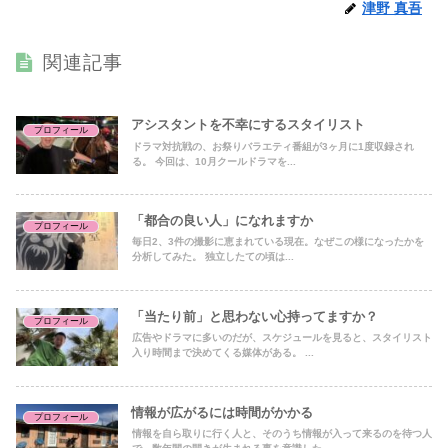
津野 真吾
関連記事
アシスタントを不幸にするスタイリスト
プロフィール
ドラマ対抗戦の、お祭りバラエティ番組が3ヶ月に1度収録され
る。 今回は、10月クールドラマを...
「都合の良い人」になれますか
プロフィール
毎日2、3件の撮影に恵まれている現在。なぜこの様になったかを
分析してみた。 独立したての頃は...
「当たり前」と思わない心持ってますか？
プロフィール
広告やドラマに多いのだが、スケジュールを見ると、スタイリスト
入り時間まで決めてくる媒体がある。 ...
情報が広がるには時間がかかる
プロフィール
情報を自ら取りに行く人と、そのうち情報が入って来るのを待つ人