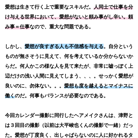
愛想は生きて行く上で重要なスキルだ。
人同士で仕事を分
け与える世界において、愛想がないと頼み事がし辛い。頼
み事＝仕事
なので、重大な問題である。
しかし、
愛想が良すぎる人も不信感を与える
。自分という
ものが無さそうに見えて、何を考えているか分からないか
らだ。何人かこの様な人を見て来たが、非常に嘘っぽく上
辺だけの浅い人間に見えてしまう、、、。せっかく愛想が
良いのに、勿体ない。。。
愛想も度を越えるとマイナスに
働く
のだ。何事もバランスが必要なのである。
今回カレンダー撮影に同行したヘアメイクさんは、津野と
は３回目の撮影（以前は大平峻也くんの撮影で一緒）だっ
た。愛想が丁度良く、出しゃばらないのに人に好かれるタ