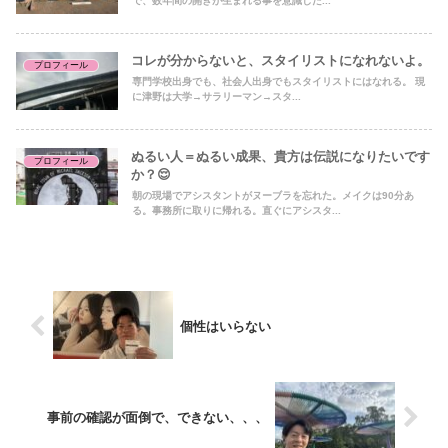
で、数年間の開きが生まれる事を意識した...
コレが分からないと、スタイリストになれないよ。
プロフィール
専門学校出身でも、社会人出身でもスタイリストにはなれる。 現
に津野は大学→サラリーマン→スタ...
ぬるい人＝ぬるい成果、貴方は伝説になりたいです
プロフィール
か？😌
朝の現場でアシスタントがヌーブラを忘れた。メイクは90分あ
る。事務所に取りに帰れる。直ぐにアシスタ...
個性はいらない
事前の確認が面倒で、できない、、、