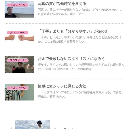
写真の質が労働時間を変える
プロフィール
写真で、服のパワーが伝わらないものは どうすればいいか。 こ
れは永遠の悩みである。昨日、アー...
「丁寧」よりも「分かりやすい」がgood
プロフィール
「丁寧」と「分かりやすい」の違い。を考えたことはあるだろう
か。 この2者は相反する要素をもつ...
お金で失敗しないスタイリストになろう
プロフィール
長年オンラインでお願いしていた経理担当の方と初めてお茶を飲ん
だ。6年経って初めて会った。今の時代は...
簡単にオシャレに見せる方法
プロフィール
「トップスはシンプルに、パンツに柄や色を取り入れる」である。
理由は、顔周りがシ...