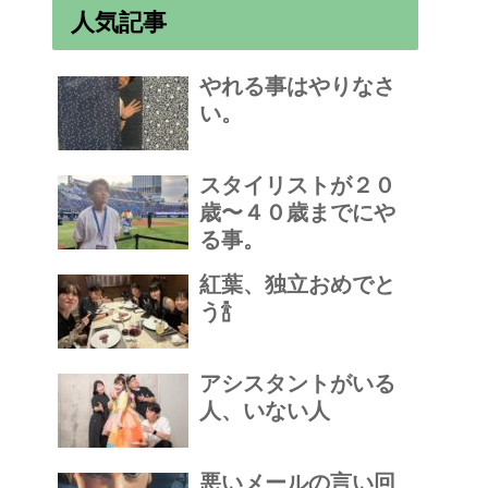
人気記事
やれる事はやりなさ
い。
スタイリストが２０
歳〜４０歳までにや
る事。
紅葉、独立おめでと
う🍾
アシスタントがいる
人、いない人
悪いメールの言い回