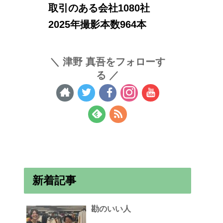
取引のある会社1080社
2025年撮影本数964本
津野 真吾をフォローす
る
新着記事
勘のいい人