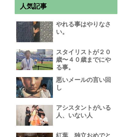
人気記事
やれる事はやりなさ
い。
スタイリストが２０
歳〜４０歳までにや
る事。
悪いメールの言い回
し
アシスタントがいる
人、いない人
紅葉、独立おめでと