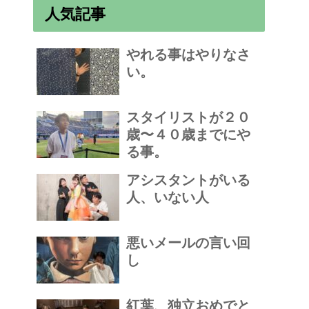
人気記事
やれる事はやりなさ
い。
スタイリストが２０
歳〜４０歳までにや
る事。
アシスタントがいる
人、いない人
悪いメールの言い回
し
紅葉、独立おめでと