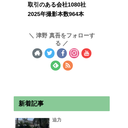
取引のある会社1080社
2025年撮影本数964本
津野 真吾をフォローす
る
新着記事
迫力