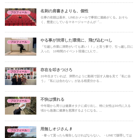
名刺の肩書きよりも、個性
プロフィール
仕事の依頼は基本、LINEかメールで事前に連絡がくる。おそら
く、懇意にしているマネージャーさんが「...
やる事が渋滞した環境に、飛び込むべし
プロフィール
「引越し作業に津野がいても遅い！！」と言う事で、引っ越し日に
入った 10時間のイベント現場に1人で...
存在を叩きつけろ
プロフィール
20年生きていれば、津野のように動画で話す人物を見て「私に合
う」「私には合わない」がある程度分かる...
不快は慣れる
プロフィール
中年期から周りは健康オタクに成り出し、特に女性は30代に入る
頃から急激に健康を意識するようになる。...
用無しオジさん👴
プロフィール
・奢って貰ったら報告しなければならない。 ・LINEで謝罪しては