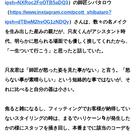
igsh=NXRoc2FoOTB5aDQ3
）の師匠シバタロウ
（
https://www.instagram.com/pcott_shibataro?
igsh=dTBwM2hvOG1zNDQy
）さんは、数々の名メイク
を生み出した産みの親だが、只友くんがアシスタント時
代、明らかに怒られる場面でも優しく接してくれたから、
「一生ついて行こう」と思ったと話していた。
只友君は「師匠が怒った姿を見た事がない」と言う。「怒
らない事が素晴らしい」という短絡的な事ではないが、そ
れに比べると自分の器は小さい。
焦ると雑になるし、フィッティングでお客様が納得してい
ないスタイリングの時は、まるでハリケーン🌀が発生した
かの様にスタッフを掻き回し、本番までに該当のコーデを