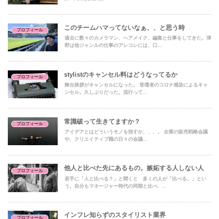
このチームハマってないなぁ、、と思う時
プロフィール
過去に数々のカメラマン、ヘアメイク、編集と仕事をしてきた。津
野は他ジャンルの仕事のアレコレには、口...
stylistのキャンセル料はどうなってるか
プロフィール
舞台挨拶がキャンセルになった。 登壇者のコロナ感染によるキャ
ンセル。久しぶりだった。流行って...
常識破って生きてますか？
プロフィール
アイデアとはどういうモノを指すか、、、。 企業の販売戦略会議
や、クリエイティブ職の日々の会議...
他人と比べた先にあるもの。嫉妬する人しない人
プロフィール
若手に「人と比べる？」と聞くと 多くの人が「比べる。」とい
う。自分もマネージャー時代の同期と比べ、...
インフレ知らずのスタイリスト業界
プロフィール