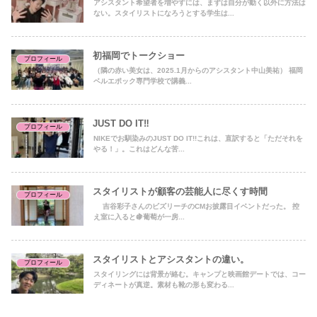
アシスタント希望者を増やすには、まずは自分が動く以外に方法は
ない。スタイリストになろうとする学生は...
初福岡でトークショー
プロフィール
（隣の赤い美女は、2025.1月からのアシスタント中山美祐） 福岡
ベルエポック専門学校で講義...
JUST DO IT‼︎
プロフィール
NIKEでお馴染みのJUST DO IT!!これは、直訳すると「ただそれを
やる！」。これはどんな苦...
スタイリストが顧客の芸能人に尽くす時間
プロフィール
吉谷彩子さんのビズリーチのCMお披露目イベントだった。 控
え室に入ると🍇葡萄が一房...
スタイリストとアシスタントの違い。
プロフィール
スタイリングには背景が絡む。キャンプと映画館デートでは、コー
ディネートが真逆。素材も靴の形も変わる...