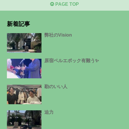
PAGE TOP
新着記事
弊社のVision
原宿ベルエポック有難う✨
勘のいい人
迫力