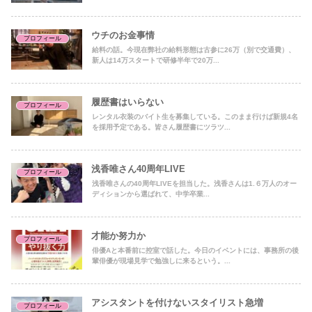
ウチのお金事情
プロフィール
給料の話。今現在弊社の給料形態は古参に26万（別で交通費）、
新人は14万スタートで研修半年で20万...
履歴書はいらない
プロフィール
レンタル衣装のバイト生を募集している。このまま行けば新規4名
を採用予定である。皆さん履歴書にツラツ...
浅香唯さん40周年LIVE
プロフィール
浅香唯さんの40周年LIVEを担当した。浅香さんは1.６万人のオー
ディションから選ばれて、中学卒業...
才能か努力か
プロフィール
俳優Aと本番前に控室で話した。今日のイベントには、事務所の後
輩俳優が現場見学で勉強しに来るという。...
アシスタントを付けないスタイリスト急増
プロフィール